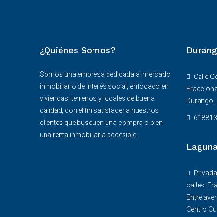
¿Quiénes Somos?
Durang
Somos una empresa dedicada al mercado
Calle G
inmobiliario de interés social, enfocado en
Fracciona
viviendas, terrenos y locales de buena
Durango,
calidad, con el fin satisfacer a nuestros
618813
clientes que busquen una compra o bien
una renta inmobiliaria accesible.
Lagun
Privada
calles: Fr
Entre aven
Centro Cu