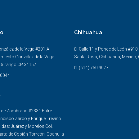
o
Chihuahua
onzález de la Vega #201-A
Calle 11 y Ponce de León #910
miento González de la Vega
Santa Rosa, Chihuahua, México,
 Durango CP 34157
(614) 750 9077
0044
a
 de Zambrano #2331 Entre
ancisco Zarco y Enrique Treviño
idas: Juárez y Morelos Col.
arta de Cobián Torreón, Coahuila