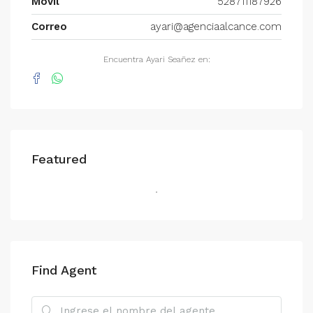
Móvil
528711187926
Correo
ayari@agenciaalcance.com
Encuentra Ayari Seañez en:
Featured
Find Agent