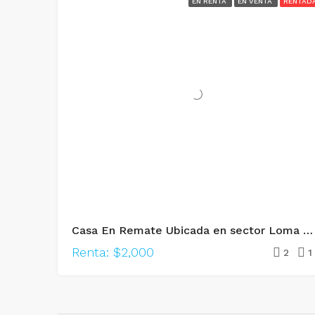
EN RENTA
EN VENTA
RENTAD
Casa En Remate Ubicada en sector Loma Real III, Torreón, Coahuila
Renta: $2,000
2
1