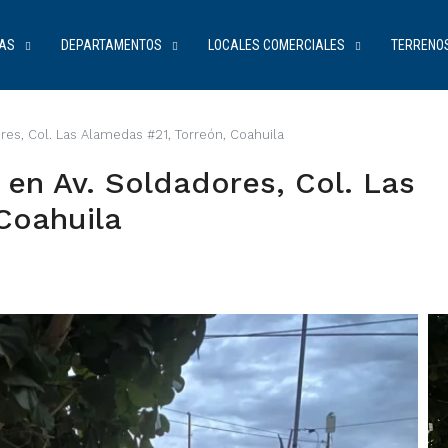
AS
DEPARTAMENTOS
LOCALES COMERCIALES
TERRENO
res, Col. Las Alamedas #21, Torreón, Coahuila
 en Av. Soldadores, Col. Las
Coahuila