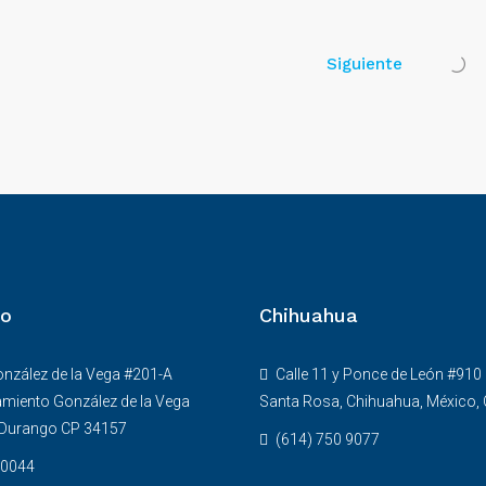
Siguiente
o
Chihuahua
onzález de la Vega #201-A
Calle 11 y Ponce de León #910
miento González de la Vega
Santa Rosa, Chihuahua, México,
 Durango CP 34157
(614) 750 9077
0044